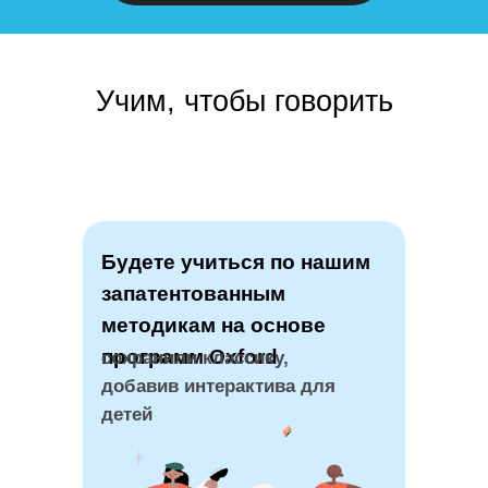
Учим, чтобы говорить
Будете учиться по нашим
запатентованным
методикам на основе
программ Oxford
сохранили классику,
добавив интерактива для
детей