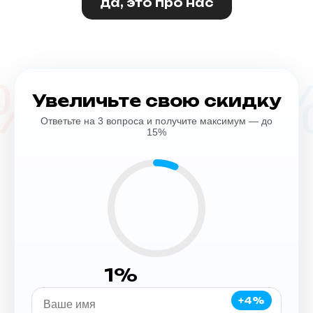
да, это про нас
%
15
Увеличьте свою скидку
Ответьте на 3 вопроса и получите максимум — до
15%
1%
+4%