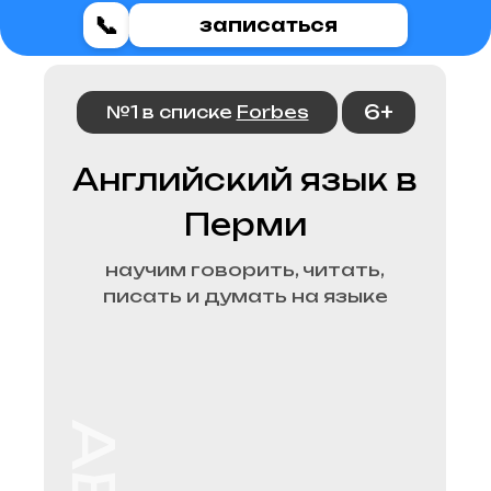
📞
записаться
6+
№1 в списке
Forbes
Английский язык в
Перми
научим говорить, читать,
писать и думать на языке